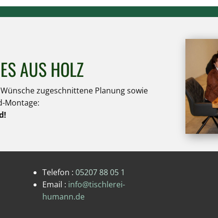
ES AUS HOLZ
e Wünsche zugeschnittene Planung sowie
d-Montage:
nd!
Telefon :
05207 88 05 1
Email :
info@tischlerei-
humann.de