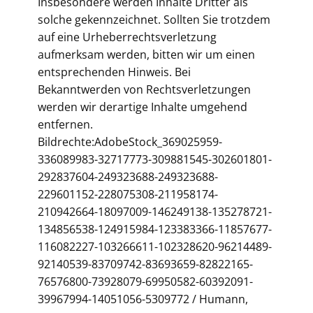
Insbesondere werden Inhalte Dritter als
solche gekennzeichnet. Sollten Sie trotzdem
auf eine Urheberrechtsverletzung
aufmerksam werden, bitten wir um einen
entsprechenden Hinweis. Bei
Bekanntwerden von Rechtsverletzungen
werden wir derartige Inhalte umgehend
entfernen.
Bildrechte:AdobeStock_369025959-
336089983-32717773-309881545-302601801-
292837604-249323688-249323688-
229601152-228075308-211958174-
210942664-18097009-146249138-135278721-
134856538-124915984-123383366-11857677-
116082227-103266611-102328620-96214489-
92140539-83709742-83693659-82822165-
76576800-73928079-69950582-60392091-
39967994-14051056-5309772 / Humann,