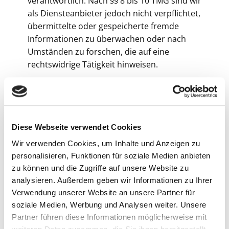
verantwortlich. Nach §§ 8 bis 10 TMG sind wir
als Diensteanbieter jedoch nicht verpflichtet,
übermittelte oder gespeicherte fremde
Informationen zu überwachen oder nach
Umständen zu forschen, die auf eine
rechtswidrige Tätigkeit hinweisen.
Verpflichtungen zur Entfernung oder
Sperrung der Nutzung von Informationen
nach den allgemeinen Gesetzen bleiben
hiervon unberührt. Eine diesbezügliche
Diese Webseite verwendet Cookies
Haftung ist jedoch erst ab dem Zeitpunkt der
Wir verwenden Cookies, um Inhalte und Anzeigen zu
Kenntnis einer konkreten Rechtsverletzung
personalisieren, Funktionen für soziale Medien anbieten
möglich. Bei Bekanntwerden von
zu können und die Zugriffe auf unsere Website zu
entsprechenden Rechtsverletzungen werden
analysieren. Außerdem geben wir Informationen zu Ihrer
wir diese Inhalte umgehend entfernen.
Verwendung unserer Website an unsere Partner für
soziale Medien, Werbung und Analysen weiter. Unsere
Haftung für Links
Partner führen diese Informationen möglicherweise mit