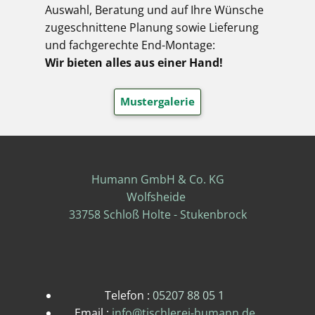
Auswahl, Beratung und auf Ihre Wünsche
zugeschnittene Planung sowie Lieferung
und fachgerechte End-Montage:
Wir bieten alles aus einer Hand!
Mustergalerie
Humann GmbH & Co. KG
Wolfsheide
33758 Schloß Holte - Stukenbrock
Telefon :
05207 88 05 1
Email :
info@tischlerei-humann.de