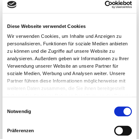
Diese Webseite verwendet Cookies
Datenschutzbedingungen gelesen
Wir verwenden Cookies, um Inhalte und Anzeigen zu
personalisieren, Funktionen für soziale Medien anbieten
Senden
zu können und die Zugriffe auf unsere Website zu
analysieren. Außerdem geben wir Informationen zu Ihrer
Verwendung unserer Website an unsere Partner für
soziale Medien, Werbung und Analysen weiter. Unsere
Partner führen diese Informationen möglicherweise mit
weiteren Daten zusammen, die Sie ihnen bereitgestellt
haben oder die sie im Rahmen Ihrer Nutzung der Dienste
TEAM
gesammelt haben. Sie geben Einwilligung zu unseren
Einwilligungsauswahl
Cookies, wenn Sie unsere Webseite weiterhin nutzen.
Notwendig
Präferenzen
Josef Humann
André Humann