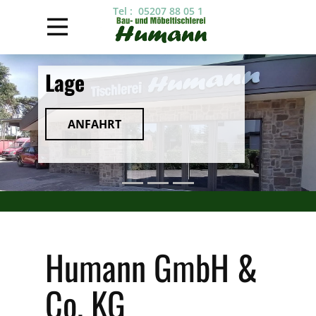
Tel : 05207 88 05 1
Lage
ANFAHRT
Humann GmbH &
Co. KG