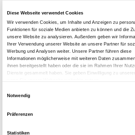
Thema personenbezogene Daten können Sie
sich jederzeit unter der im Impressum
Diese Webseite verwendet Cookies
angegebenen Adresse an uns wenden.
Wir verwenden Cookies, um Inhalte und Anzeigen zu persona
Recht auf Einschränkung der
Funktionen für soziale Medien anbieten zu können und die Zug
Verarbeitung
unsere Website zu analysieren. Außerdem geben wir Informa
Ihrer Verwendung unserer Website an unsere Partner für soz
Sie haben das Recht, die Einschränkung der
Werbung und Analysen weiter. Unsere Partner führen diese
Verarbeitung Ihrer personenbezogenen
Informationen möglicherweise mit weiteren Daten zusammen,
ihnen bereitgestellt haben oder die sie im Rahmen Ihrer Nut
Daten zu verlangen. Hierzu können Sie sich
Dienste gesammelt haben. Sie geben Einwilligung zu unsere
jederzeit unter der im Impressum
wenn Sie unsere Webseite weiterhin nutzen.
angegebenen Adresse an uns wenden. Das
Recht auf Einschränkung der Verarbeitung
Einwilligungsauswahl
Notwendig
besteht in folgenden Fällen:
Wenn Sie die Richtigkeit Ihrer bei uns
Präferenzen
gespeicherten personenbezogenen Daten
bestreiten, benötigen wir in der Regel Zeit,
um dies zu überprüfen. Für die Dauer der
Statistiken